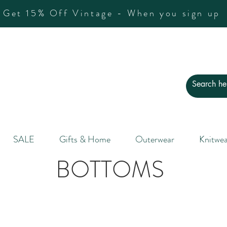
Get 15% Off Vintage - When you sign up
SALE
Gifts & Home
Outerwear
Knitwea
BOTTOMS