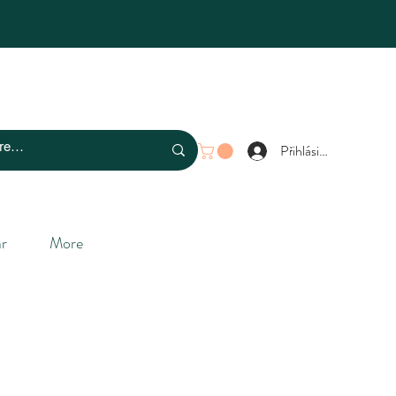
Přihlásit se
r
More