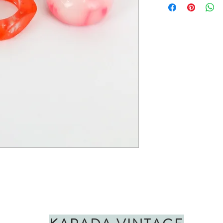
sizes. Please note: patte
those in the pictures.
CARE:
Always take your
applying perfume, body l
BRAND:
My Doris