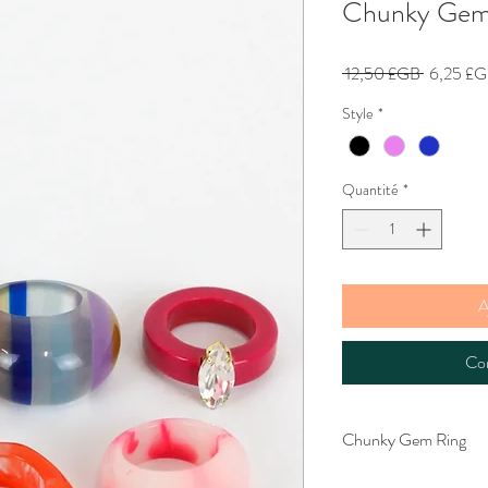
Chunky Gem
Prix
 12,50 £GB 
6,25 £
original
Style
*
Quantité
*
A
Co
Chunky Gem Ring
How fabulous are these!