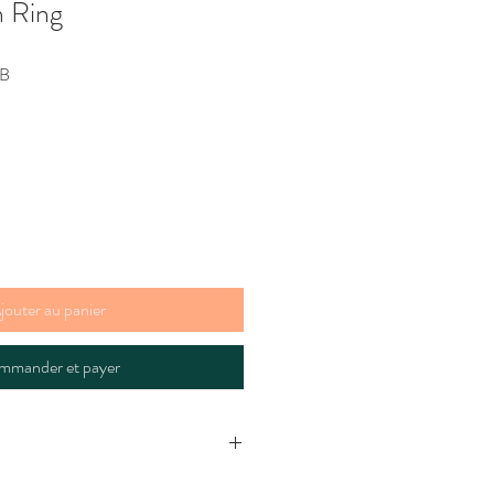
 Ring
Prix
GB
promotionnel
jouter au panier
mmander et payer
 Pick from 5 different designs in S/M/L