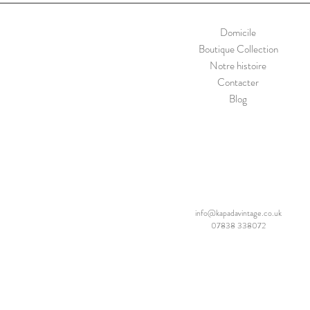
Domicile
Boutique Collection
Notre histoire
Contacter
Blog
info@kapadavintage.co.uk
07838 338072