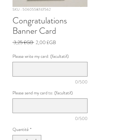
SKU : 5060558747562
Congratulations
Banner Card
Prix
Prix
 3,25 £GB 
2,00 £GB
original
promotionnel
Please write my card: (facultatif)
0/500
Please send my card to: (facultatif)
0/500
Quantité
*