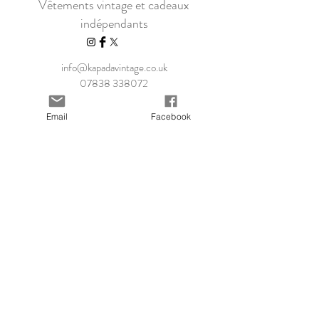
Vêtements vintage et cadeaux
indépendants
info@kapadavintage.co.uk
07838 338072
Domicile
Expédition & retours
Email
Facebook
Boutique Collection
Politique du magasin
Notre histoire
méthodes de
Contacter
payement
Blog
FAQ
Size Guide