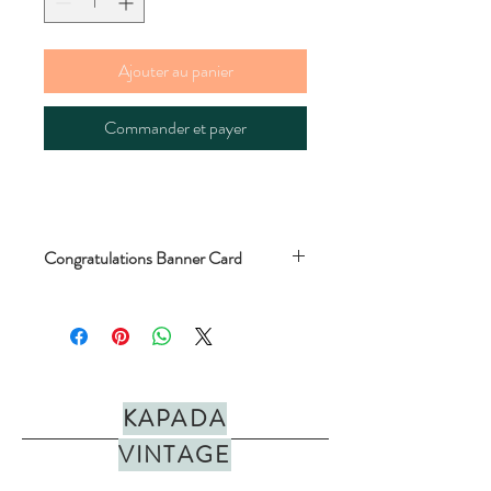
Ajouter au panier
Commander et payer
Congratulations Banner Card
Each card is embellished with an
embroidered gold word. Blank inside for
your own message. 105mm x 150mm
Please fill in the boxes on the right if you'd
like us to write and send your card to
KAPADA
someone.
VINTAGE