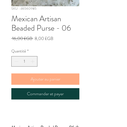
SKU : 46560985
Mexican Artisan
Beaded Purse - 06
Prix
Prix
 16,00 £GB 
8,00 £GB
original
promotionnel
Quantité
*
Ajouter au panier
Commander et payer