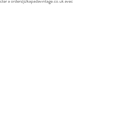
acter à
orders@kapadavintage.co.uk
avec