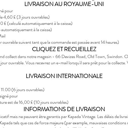
LIVRAISON AU ROYAUME-UNI
gné pour
e 4,60 £ (3 jours ouvrables)
50 £ (calculé automatiquement à la caisse)
lé automatiquement à la caisse)
Mail
our ouvrable suivant tant que la commande est passée avant 14 heures)
CLIQUEZ ET RECUEILLEZ
 collect dans notre magasin - 66 Devizes Road, Old Town, Swindon. Cho
jour ouvrable. Vous recevrez un e-mail lorsqu'il sera prêt pour la collecte
LIVRAISON INTERNATIONALE
 £ 11.00 (6 jours ouvrables)
 signé pour
nature est de 16,00 £ (10 jours ouvrables)
INFORMATIONS DE LIVRAISON
indicatif mais ne peuvent être garantis par Kapada Vintage. Les délais de li
e Kapada tels que cas de force majeure (par exemple, mauvaises conditions