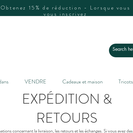
Obtenez 15% de réduction - Lorsque vous
vous inscrivez
dans
VENDRE
Cadeaux et maison
Tricots
EXPÉDITION &
RETOURS
tions concernant la livraison, les retours et les échanges. Si vous avez des