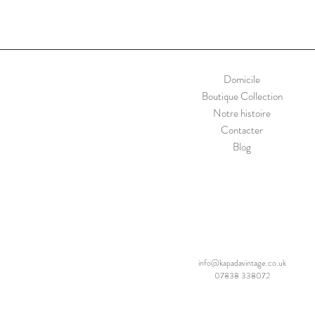
Domicile
Boutique Collection
Notre histoire
Contacter
Blog
info@kapadavintage.co.uk
07838 338072