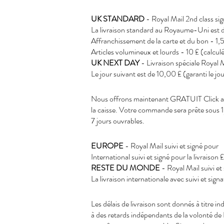
UK STANDARD
- Royal Mail 2nd class si
La livraison standard au Royaume-Uni est d
Affranchissement de la carte et du bon - 1,
Articles volumineux et lourds - 10 £ (calcu
UK NEXT DAY
- Livraison spéciale Royal 
Le jour suivant est de 10,00 £ (garanti le j
Nous offrons maintenant GRATUIT Click and
la caisse. Votre commande sera prête sous 1 
7 jours ouvrables.
EUROPE
- Royal Mail suivi et signé pour
International suivi et signé pour la livraison
RESTE DU MONDE
- Royal Mail suivi et
La livraison internationale avec suivi et sig
Les délais de livraison sont donnés à titre 
à des retards indépendants de la volonté d