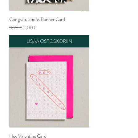
Congratulations Banner Card
Normaali hinta
Alehinta
3,25 £
2,00 £
LISÄÄ OSTOSKORIIN
Hey Valentine Card