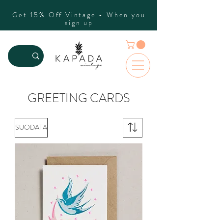
Get 15% Off Vintage - When you
sign up
GREETING CARDS
SUODATA