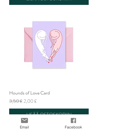
Hounds of Love Card
Normaali hinta
Alehinta
3,50 £
2,00 £
LISÄÄ OSTOSKORIIN
Email
Facebook