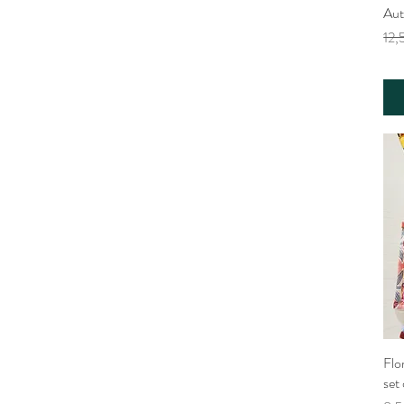
Au
Nor
12,
Flo
set 