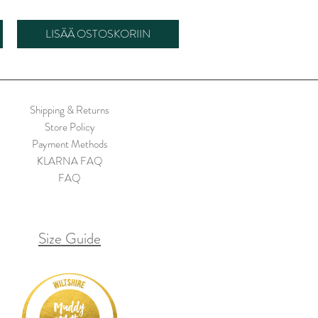
LISÄÄ OSTOSKORIIN
Shipping & Returns
Store Policy
Payment Methods
KLARNA FAQ
FAQ
Size Guide