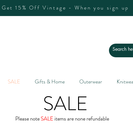
Get 15% Off Vintage - When you sign up
SALE
Gifts & Home
Outerwear
Knitwea
SALE
Please note
SALE
items are none refundable