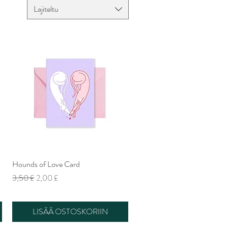
Lajiteltu
Hounds of Love Card
Pikakatselu
Normaali hinta
Alehinta
3,50 £
2,00 £
LISÄÄ OSTOSKORIIN