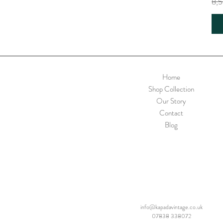
Nor
8,5
Home
Shop Collection
Our Story
Contact
Blog
info@kapadavintage.co.uk
07838 338072