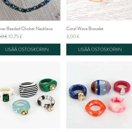
wer Beaded Choker Necklace
Pikakatselu
Coral Wave Bracelet
Pikakatselu
maali hinta
Alehinta
Hinta
50 £
10,75 £
3,00 £
LISÄÄ OSTOSKORIIN
LISÄÄ OSTOSKORIIN