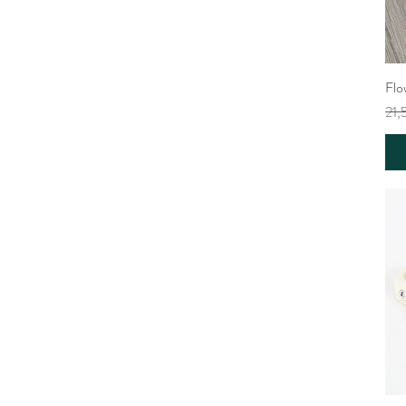
Flo
Nor
21,