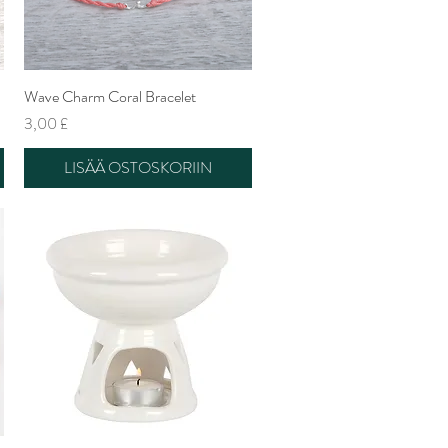
Wave Charm Coral Bracelet
Pikakatselu
Hinta
3,00 £
LISÄÄ OSTOSKORIIN