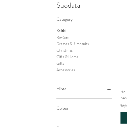
Suodata
Category
Kaikki
Re-Sari
Dresses & Jumpsuits
Christmas
Gifts & Home
Gifts
Accessories
Hinta
Rol
hea
Nor
12,
2 £
15 £
Colour