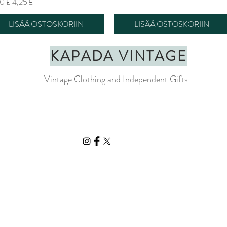
maali hinta
Alehinta
0 £
4,25 £
LISÄÄ OSTOSKORIIN
LISÄÄ OSTOSKORIIN
KAPADA VINTAGE
Vintage Clothing and Independent Gifts