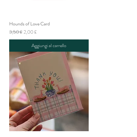
Hounds of Love Card
Prezzo regolare
Prezzo scontato
3,50 £
2,00 £
Aggiungi al carrello