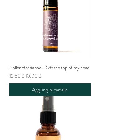
Roller Headache - Off the top of my head
Prezzo regolare
Prezzo scontato
12,50 £
10,00 £
Aggiungi al carrello