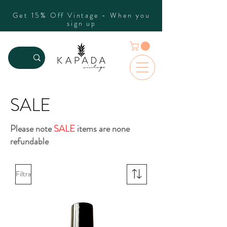
Get 15% Off Vintage - When you
sign up
SALE
Please note
SALE
items are none
refundable
Filtra