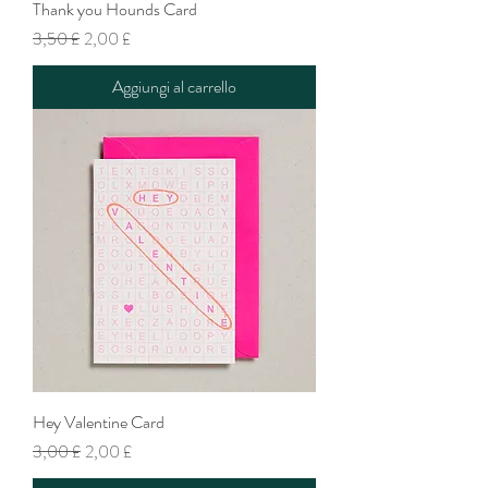
Thank you Hounds Card
Prezzo regolare
Prezzo scontato
3,50 £
2,00 £
Aggiungi al carrello
Hey Valentine Card
Prezzo regolare
Prezzo scontato
3,00 £
2,00 £