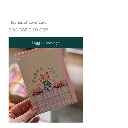
Hounds of Love Card
Ordinarie pris
Reapris
3,50 GBP
2,00 GBP
Lägg i kundvagn