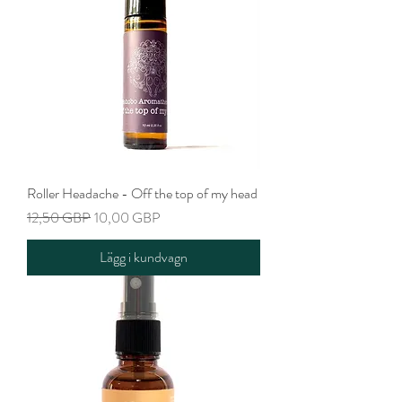
Roller Headache - Off the top of my head
Ordinarie pris
Reapris
12,50 GBP
10,00 GBP
Lägg i kundvagn