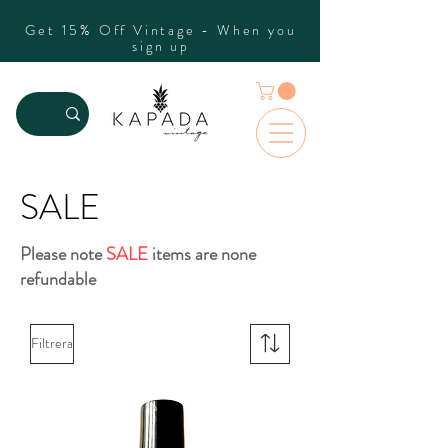
Get 15% Off Vintage - When you
sign up
SALE
Please note
SALE
items are none
refundable
Filtrera